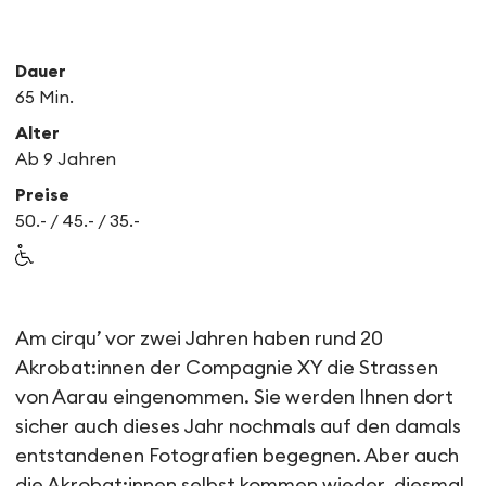
Dauer
65 Min.
Alter
Ab 9 Jahren
Preise
50.- / 45.- / 35.-
Möbius
Am cirqu’ vor zwei Jahren haben rund 20
Akrobat:innen der Compagnie XY die Strassen
von Aarau eingenommen. Sie werden Ihnen dort
sicher auch dieses Jahr nochmals auf den damals
entstandenen Fotografien begegnen. Aber auch
die Akrobat:innen selbst kommen wieder, diesmal