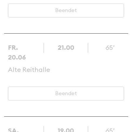
Beendet
FR.
21.00
65’
20.06
Alte Reithalle
Beendet
SA.
19.00
65’