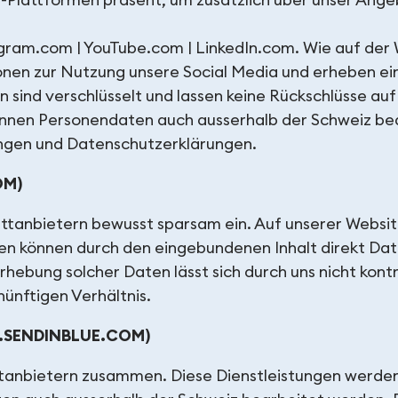
-Plattformen präsent, um zusätzlich über unser Ange
gram.com | YouTube.com | LinkedIn.com. Wie auf der W
onen zur Nutzung unsere Social Media und erheben ei
ten sind verschlüsselt und lassen keine Rückschlüsse 
önnen Personendaten auch ausserhalb der Schweiz bea
ungen und Datenschutzerklärungen.
OM)
rittanbietern bewusst sparsam ein. Auf unserer Websi
en können durch den eingebundenen Inhalt direkt Da
rhebung solcher Daten lässt sich durch uns nicht kon
nünftigen Verhältnis.
E.SENDINBLUE.COM)
Drittanbietern zusammen. Diese Dienstleistungen wer