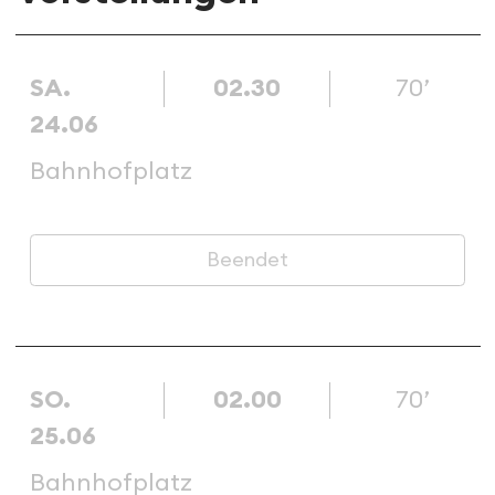
SA.
02.30
70’
24.06
Bahnhofplatz
Beendet
SO.
02.00
70’
25.06
Bahnhofplatz