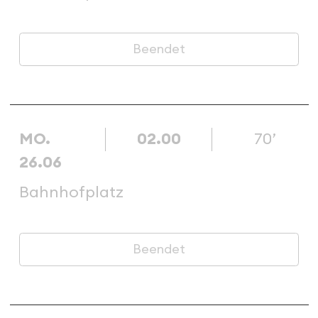
Beendet
MO.
02.00
70’
26.06
Bahnhofplatz
Beendet