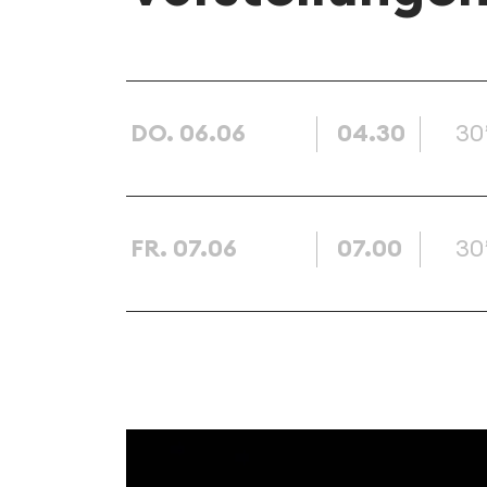
DO. 06.06
04.30
30
FR. 07.06
07.00
30