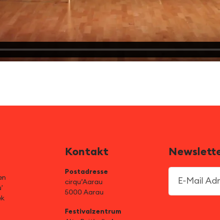
Kontakt
Newslett
Postadresse
E-Mail Adre
en
cirqu’Aarau
'
5000 Aarau
ek
Festivalzentrum