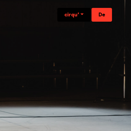
cirqu’
De