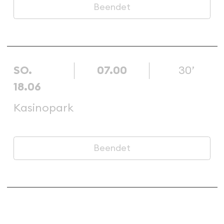
Beendet
SO.
07.00
30’
18.06
Kasinopark
Beendet