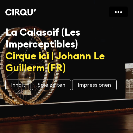
La Calasoif (Les
Imperceptibles)
Cirque ici | Johann Le
Guillerm (FR)
Inhalt
Spielzeiten
Impressionen