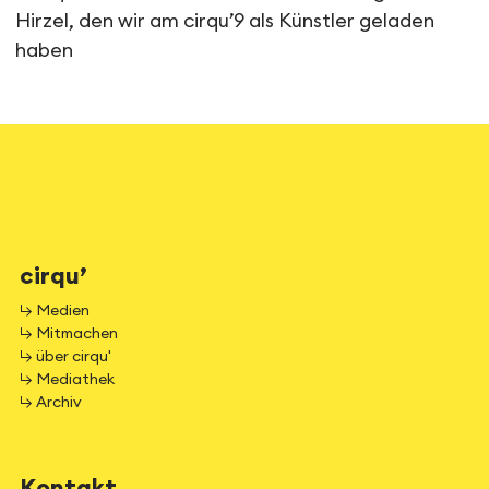
Hirzel, den wir am cirqu’9 als Künstler geladen
haben
cirqu’
↳ Medien
↳ Mitmachen
↳ über cirqu'
↳ Mediathek
↳ Archiv
Kontakt