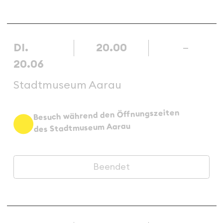
DI.
20.00
–
20.06
Stadtmuseum Aarau
Besuch während den Öffnungszeiten
des Stadtmuseum Aarau
Beendet