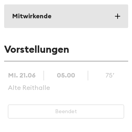
Mitwirkende
Vorstellungen
MI. 21.06
05.00
75’
Alte Reithalle
Beendet