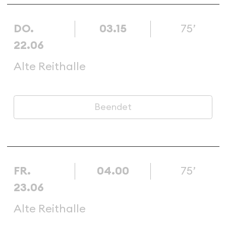
DO.
03.15
75’
22.06
Alte Reithalle
Beendet
FR.
04.00
75’
23.06
Alte Reithalle