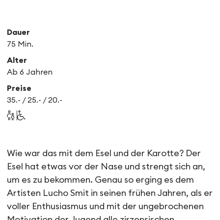
Dauer
75 Min.
Alter
Ab 6 Jahren
Preise
35.- / 25.- / 20.-
L'âne & la carotte
Wie war das mit dem Esel und der Karotte? Der
Esel hat etwas vor der Nase und strengt sich an,
um es zu bekommen. Genau so erging es dem
Artisten Lucho Smit in seinen frühen Jahren, als er
voller Enthusiasmus und mit der ungebrochenen
Motivation der Jugend alle zirzensischen