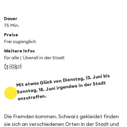
Dauer
75 Min.
Preise
Frei zugänglich
Weitere Infos
Für alle | Überall in der Stadt
Mit etwas Glück von Dienstag, 13. Juni bis
Sonntag, 18. Juni irgendwo in der Stadt
anzutreffen.
Les Voyages
Die Fremden kommen. Schwarz gekleidet finden
sie sich an verschiedenen Orten in der Stadt und