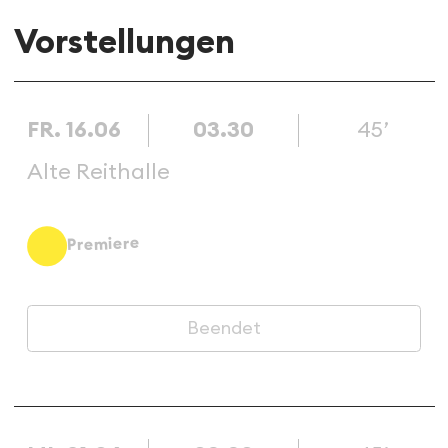
Vorstellungen
FR. 16.06
03.30
45’
Alte Reithalle
Premiere
Beendet