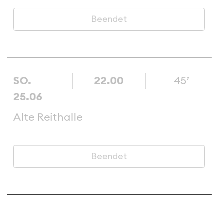
Beendet
SO.
22.00
45’
25.06
Alte Reithalle
Beendet