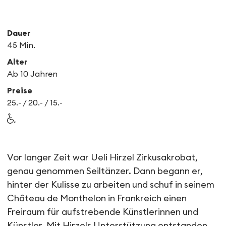
Dauer
45 Min.
Alter
Ab 10 Jahren
Preise
25.- / 20.- / 15.-
Sandscapes
Vor langer Zeit war Ueli Hirzel Zirkusakrobat,
genau genommen Seiltänzer. Dann begann er,
hinter der Kulisse zu arbeiten und schuf in seinem
Château de Monthelon in Frankreich einen
Freiraum für aufstrebende Künstlerinnen und
Künstler. Mit Hirzels Unterstützung entstanden