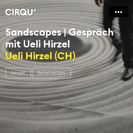
Sandscapes | Gespräch
mit Ueli Hirzel
Ueli Hirzel (CH)
Inhalt
Spielzeiten