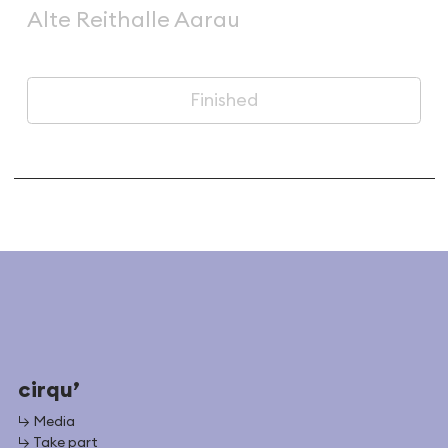
Alte Reithalle Aarau
Finished
cirqu’
↳ Media
↳ Take part