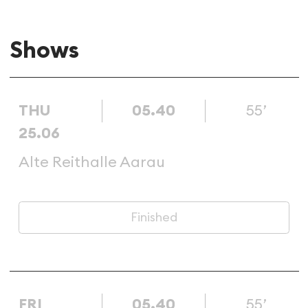
Shows
THU
05.40
55’
25.06
Alte Reithalle Aarau
Finished
FRI
05.40
55’