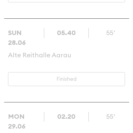
SUN
05.40
55’
28.06
Alte Reithalle Aarau
Finished
MON
02.20
55’
29.06