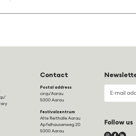
Contact
Newslett
Postal address
E-mail addre
t
cirqu’Aarau
qu’
5000 Aarau
rary
Festivalzentrum
Alte Reithalle Aarau
Follow us
Apfelhausenweg 20
5000 Aarau