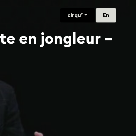
cirqu’
En
te en jongleur –