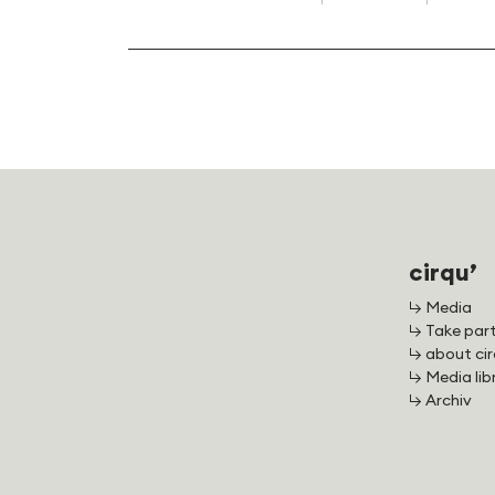
cirqu’
↳ Media
↳ Take par
↳ about cir
↳ Media lib
↳ Archiv