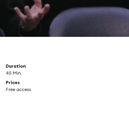
’artiste en jongle
Duration
45 Min.
Prices
Free access