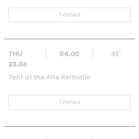
Finished
THU
04.00
45’
23.06
Tent at the Alte Reithalle
Finished