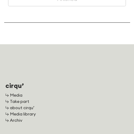
cirqu’
↳ Media
↳ Take part
↳ about cirqu’
↳ Media library
↳ Archiv