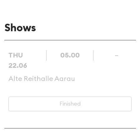
Shows
THU
05.00
–
22.06
Alte Reithalle Aarau
Finished