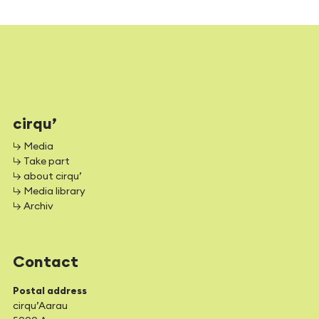
cirqu’
↳ Media
↳ Take part
↳ about cirqu’
↳ Media library
↳ Archiv
Contact
Postal address
cirqu’Aarau