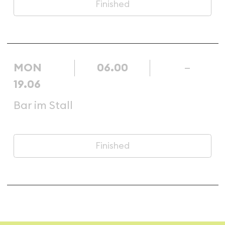
Finished
MON
06.00
–
19.06
Bar im Stall
Finished