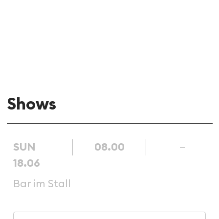
Saturday Night | Konzerte
Shows
SUN
08.00
–
18.06
Bar im Stall