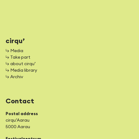
cirqu’
↳ Media
↳ Take part
↳ about cirqu’
↳ Media library
↳ Archiv
Contact
Postal address
cirqu’Aarau
5000 Aarau