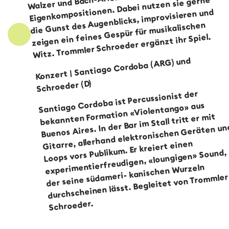
Eigenkompositionen. Dabei nutzen sie gerne
die Gunst des Augenblicks, improvisieren und
zeigen ein feines Gespür für musikalischen
Witz. Trommler Schroeder ergänzt ihr Spiel.
Santiago Cordoba (ARG) und
Konzert |
Schroeder (D)
Santiago Cordoba ist Percussionist der
bekannten Formation «Violentango» aus
Buenos Aires. In der Bar im Stall tritt er mit
Gitarre, allerhand elektronischen Geräten un
Loops vors Publikum. Er kreiert einen
experimentierfreudigen, «loungigen» Sound,
der seine südameri- kanischen Wurzeln
durchscheinen lässt. Begleitet von Trommler
Schroeder.