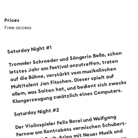
Prices
Free access
Saturday Night #1
Trommler Schroeder und Sängerin Bella, schon
letztes Jahr am Festival anzutreffen, treten
auf die Bühne, verstärkt vom musikalischen
Multitalent Jan Fitschen. Dieser spielt auf
allem, was Saiten hat, und bedient sich zwecks
Klangerzeugung zusätzlich eines Computers.
Saturday Night #2
Der Violinspieler Felix Borel und Wolfgang
Fernow am Kontrabass vermischen Schubert-
Walzer und Bach-Arien mit Neuer Musik und