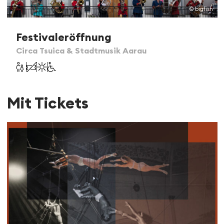
© bigfish
Festivaleröffnung
Circa Tsuica & Stadtmusik Aarau
Mit Tickets