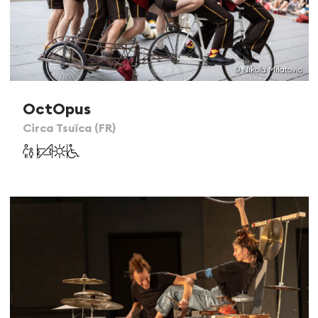
© Nikola Milatovic
OctOpus
Circa Tsuïca (FR)