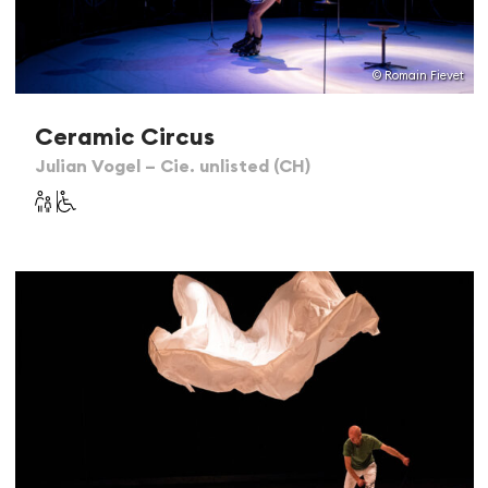
© Romain Fievet
Ceramic Circus
Julian Vogel – Cie. unlisted (CH)