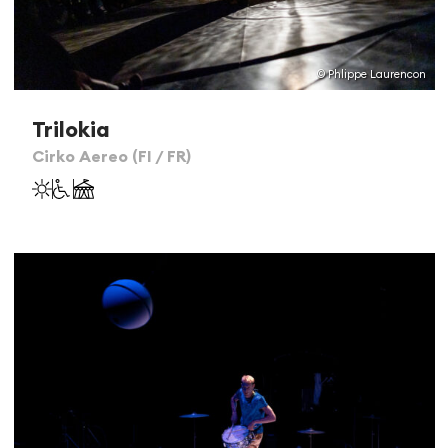
© Phlippe Laurencon
Trilokia
Cirko Aereo (FI / FR)