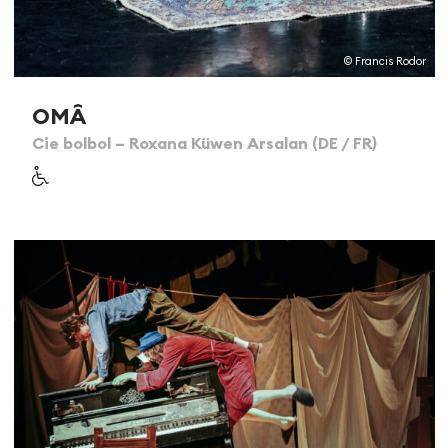
© Francis Rodor
OMÂ
Cie bolbol – Roxana Küwen Arsalan (DE / FR)