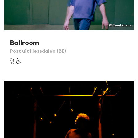
© Geert Goiris
Ballroom
Post uit Hessdalen (BE)