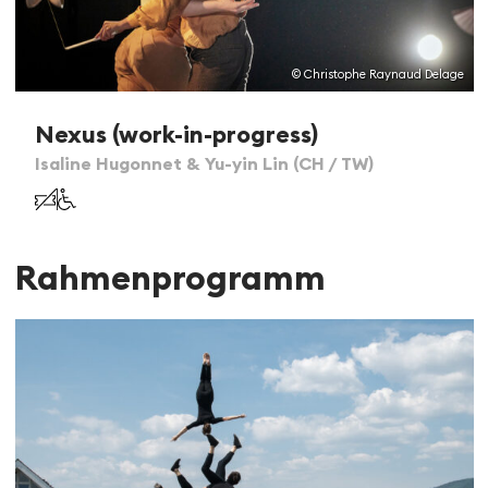
© Christophe Raynaud Delage
Nexus (work-in-progress)
Isaline Hugonnet & Yu-yin Lin (CH / TW)
Rahmenprogramm