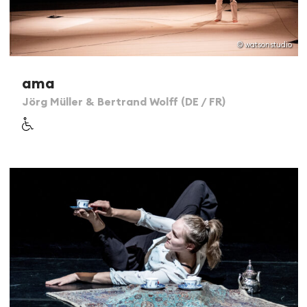
© watsonstudio
ama
Jörg Müller & Bertrand Wolff (DE / FR)