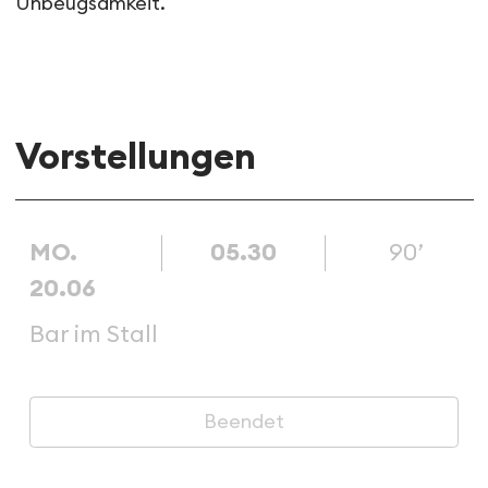
Unbeugsamkeit.
Vorstellungen
MO.
05.30
90’
20.06
Bar im Stall
Beendet