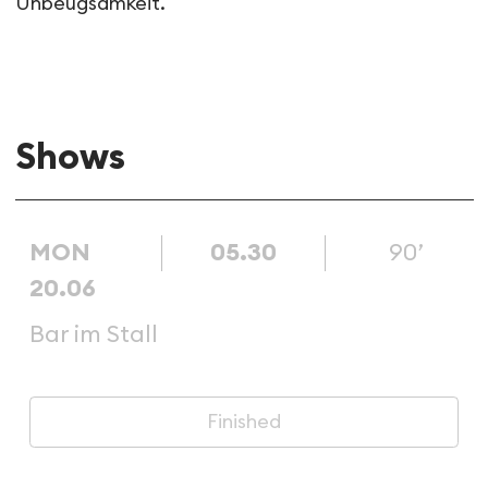
Unbeugsamkeit.
Shows
MON
05.30
90’
20.06
Bar im Stall
Finished