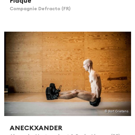
Flaque
Compagnie Defracto (FR)
© Bart Grietens
ANECKXANDER