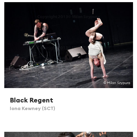
© Milan Szypura
Black Regent
Iona Kewney (SCT)